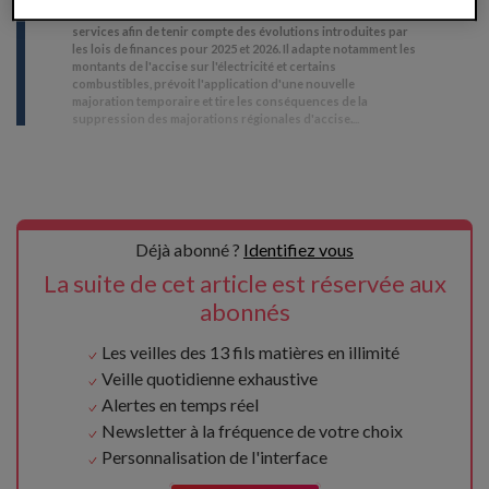
seuils relatifs à certaines impositions sur les biens et
services afin de tenir compte des évolutions introduites par
les lois de finances pour 2025 et 2026. Il adapte notamment les
montants de l'accise sur l'électricité et certains
combustibles, prévoit l'application d'une nouvelle
majoration temporaire et tire les conséquences de la
suppression des majorations régionales d'accise.
...
Déjà abonné ?
Identifiez vous
La suite de cet article est réservée aux
abonnés
Les veilles des 13 fils matières en illimité
Veille quotidienne exhaustive
Alertes en temps réel
Newsletter à la fréquence de votre choix
Personnalisation de l'interface